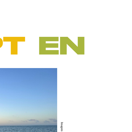
T  
EN
Imagem de 