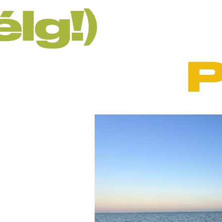
lg!)
P