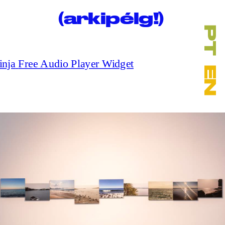
(arkipélg!)
PT
  EN
Free Audio Player Widget