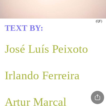
(QF)
TEXT BY:
José Luís Pe
Irlando Ferreira
Artur Marçal